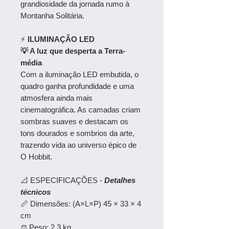
grandiosidade da jornada rumo à
Montanha Solitária.
⚡
ILUMINAÇÃO LED
💡 A luz que desperta a Terra-
média
Com a iluminação LED embutida, o
quadro ganha profundidade e uma
atmosfera ainda mais
cinematográfica. As camadas criam
sombras suaves e destacam os
tons dourados e sombrios da arte,
trazendo vida ao universo épico de
O Hobbit.
📐 ESPECIFICAÇÕES -
Detalhes
técnicos
📏 Dimensões: (A×L×P) 45 × 33 × 4
cm
⚖️ Peso: 2,3 kg