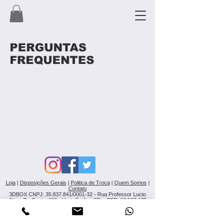
PERGUNTAS
FREQUENTES
Loja
|
Disposições Gerais
|
Politica de Troca
|
Quem Somos
|
Contato
3DBOX CNPJ: 35.837.841/0001-32 - Rua Professor Lucio
Alves Da Costa, 190 - Hortolândia - SP - CEP: 13.187-175
Prazo de Fabricação dos Produtos 5 a 10 dias úteis
.