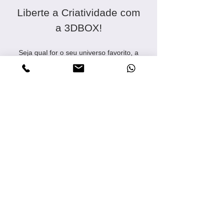
Liberte a Criatividade com
a 3DBOX!
Seja qual for o seu universo favorito, a
3DBOX tem o toque nostálgico que você
precisa. Nossa coleção de quadros 3D
com iluminação LED traz à vida
momentos icônicos do mundo nerd,
geek e gamer. De clássicos dos games
aos filmes que marcaram gerações,
cada peça é pensada para despertar
memórias e emoções.
Transforme seu quarto, sala, escritório
ou qualquer espaço com peças
artesanais exclusivas, feitas para quem
ama decoração diferenciada e criativa.
Aqui, cada quadro é único, feito à mão
com detalhes que capturam a essência