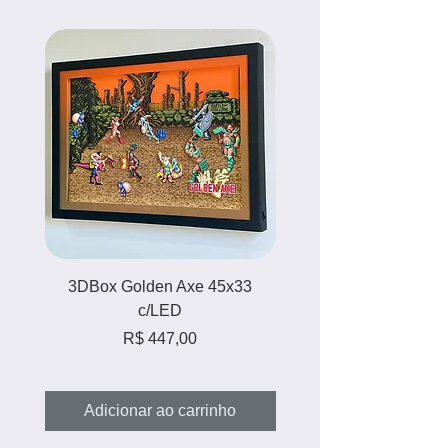
3DBox Golden Axe 45x33
3DBox Zelda Majora'
c/LED
Preço
R$ 447,00
Adicionar ao carrinho
Adicionar ao carri