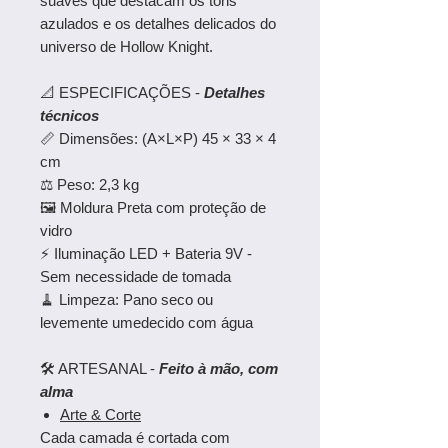
suaves que destacam os tons
azulados e os detalhes delicados do
universo de Hollow Knight.
📐 ESPECIFICAÇÕES -
Detalhes
técnicos
📏 Dimensões: (A×L×P) 45 × 33 × 4
cm
⚖️ Peso: 2,3 kg
🖼️ Moldura Preta com proteção de
vidro
⚡ Iluminação LED + Bateria 9V -
Sem necessidade de tomada
🧹 Limpeza: Pano seco ou
levemente umedecido com água
🛠️ ARTESANAL -
Feito à mão, com
alma
Arte & Corte
Cada camada é cortada com