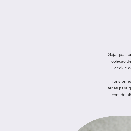
Seja qual fo
coleção d
geek e g
Transforme 
feitas para 
com detal