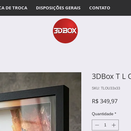
CA DE TROCA
DISPOSIÇÕES GERAIS
CONTATO
3DBox T L 
SKU: TLOU33x33
Preç
R$ 349,97
Quantidade
*