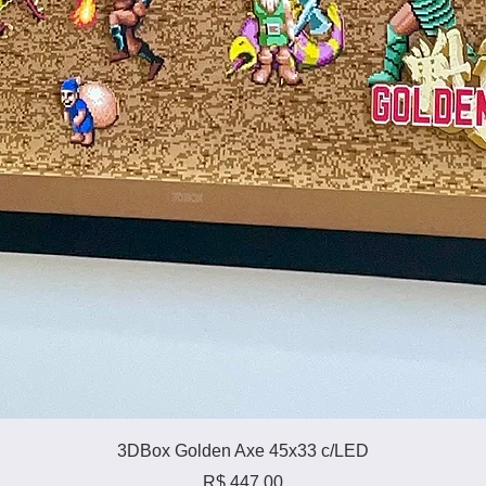
Visualização rápida
3DBox Golden Axe 45x33 c/LED
Preço
R$ 447,00