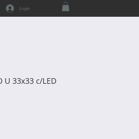
Login
O U 33x33 c/LED
o