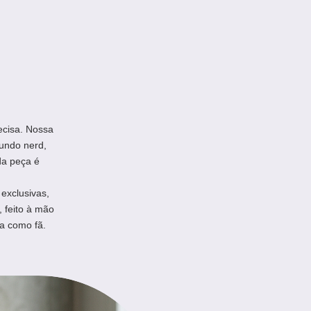
ecisa. Nossa
undo nerd,
da peça é
exclusivas,
, feito à mão
a como fã.