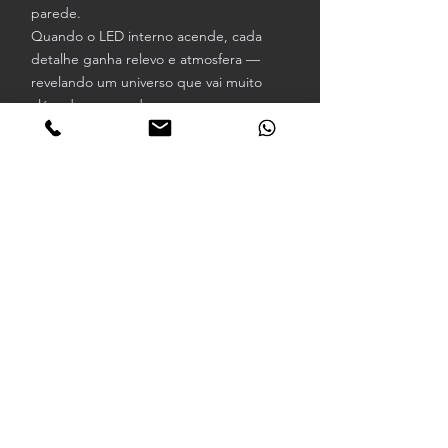
parede.
Quando o LED interno acende, cada
detalhe ganha relevo e atmosfera —
revelando um universo que vai muito
além de um quadro comum.
Misturamos técnicas de Shadow Box,
Diorama e arte em camadas para
transformar games, filmes e séries em
peças nostálgicas e cheias de presença
— feitas para quem é fã de verdade.