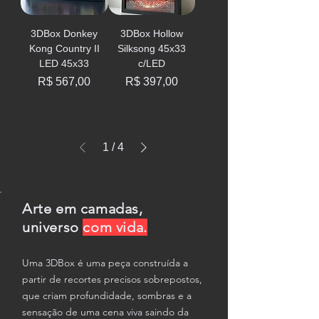
3DBox Donkey
3DBox Hollow
Kong Country II
Silksong 45x33
LED 45x33
c/LED
Preço
Preço
R$ 567,00
R$ 397,00
1
/
4
Arte em camadas,
universo
com vida.
Uma 3DBox é uma peça construída a
partir de recortes precisos sobrepostos,
que criam profundidade, sombras e a
sensação de uma cena viva saindo da