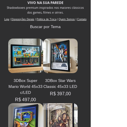
VIVO NA SUA PAREDE
Shadowboxes premium inspirados nos maiores clássicos
dos games, filmes e séries.
Loja
|
Disposições Gerais
|
Politica de Troca
|
Quem Somos
|
Contato
Buscar por Tema
3DBox Super
3DBox Star Wars
Mario World 45x33
Classic 45x33 LED
c/LED
Preço
R$ 397,00
Preço
R$ 497,00
Limitada