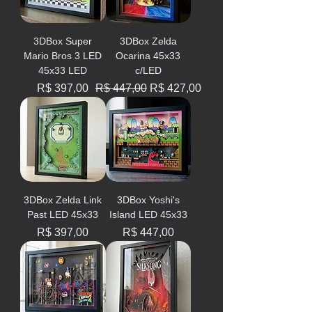
3DBox Super
3DBox Zelda
Mario Bros 3 LED
Ocarina 45x33
45x33 LED
c/LED
Preço
Preço normal
Preço promocional
R$ 397,00
R$ 447,00
R$ 427,00
3DBox Zelda Link
3DBox Yoshi's
Past LED 45x33
Island LED 45x33
Preço
Preço
R$ 397,00
R$ 447,00