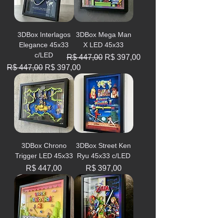
3DBox Interlagos
3DBox Mega Man
Elegance 45x33
X LED 45x33
c/LED
Preço normal
Preço promocional
R$ 447,00
R$ 397,00
Preço normal
Preço promocional
R$ 447,00
R$ 397,00
3DBox Chrono
3DBox Street Ken
Trigger LED 45x33
Ryu 45x33 c/LED
Preço
Preço
R$ 447,00
R$ 397,00