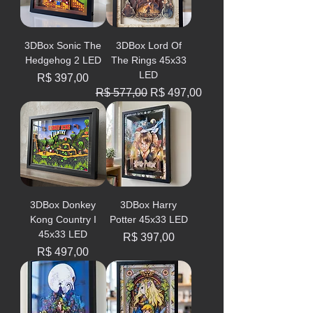
3DBox Sоnic The
3DBox Lord Of
Hedgehog 2 LED
The Rings 45x33
LED
Preço
R$ 397,00
Preço normal
Preço promocional
R$ 577,00
R$ 497,00
3DBox Donkey
3DBox Harry
Kong Country I
Potter 45x33 LED
45x33 LED
Preço
R$ 397,00
Preço
R$ 497,00