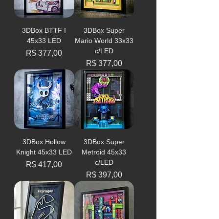
3DBox BTTF I
3DBox Super
45x33 LED
Mario World 33x33
c/LED
Preço
R$ 377,00
Preço
R$ 377,00
3DBox Hollow
3DBox Super
Knight 45x33 LED
Metroid 45x33
c/LED
Preço
R$ 417,00
Preço
R$ 397,00