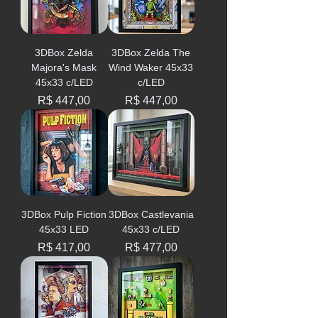
3DBox Zelda
3DBox Zelda The
Majora's Mask
Wind Waker 45x33
45x33 c/LED
c/LED
Preço
Preço
R$ 447,00
R$ 447,00
3DBox Pulp Fiction
3DBox Castlevania
45x33 LED
45x33 c/LED
Preço
Preço
R$ 417,00
R$ 477,00