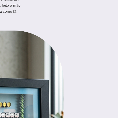
, feito à mão
a como fã.