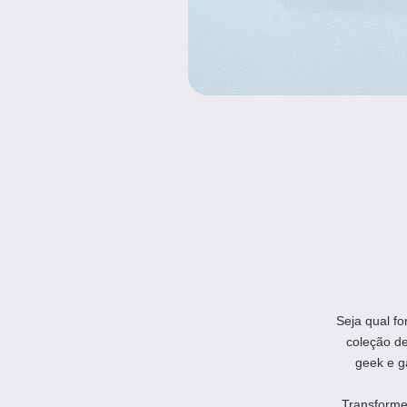
Seja qual fo
coleção d
geek e g
Transforme 