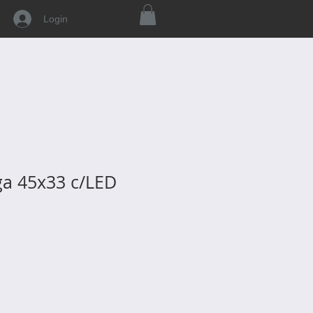
Login
ga 45x33 c/LED
o