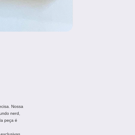
ecisa. Nossa
undo nerd,
da peça é
exclusivas,