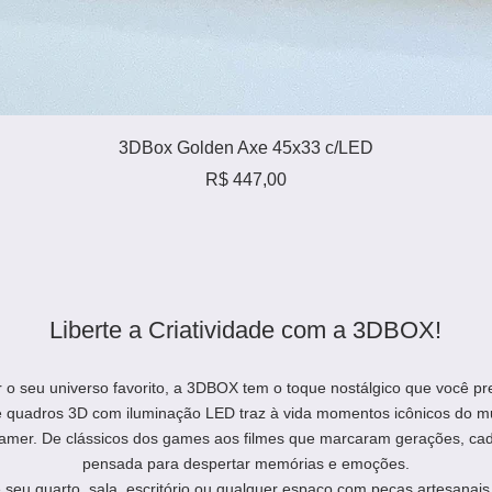
Visualização rápida
3DBox Golden Axe 45x33 c/LED
Preço
R$ 447,00
Liberte a Criatividade com a 3DBOX!
r o seu universo favorito, a 3DBOX tem o toque nostálgico que você pr
e quadros 3D com iluminação LED traz à vida momentos icônicos do m
amer. De clássicos dos games aos filmes que marcaram gerações, ca
pensada para despertar memórias e emoções.
seu quarto, sala, escritório ou qualquer espaço com peças artesanais 