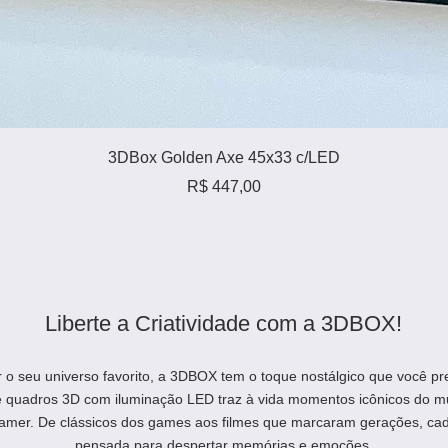
Visualização rápida
3DBox Golden Axe 45x33 c/LED
Preço
R$ 447,00
Liberte a Criatividade com a 3DBOX!
r o seu universo favorito, a 3DBOX tem o toque nostálgico que você pr
e quadros 3D com iluminação LED traz à vida momentos icônicos do m
amer. De clássicos dos games aos filmes que marcaram gerações, ca
pensada para despertar memórias e emoções.