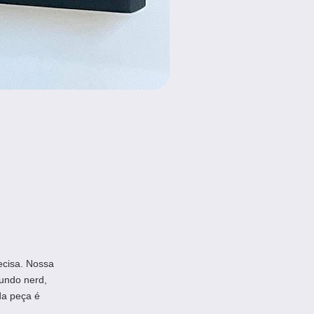
ecisa. Nossa
undo nerd,
da peça é