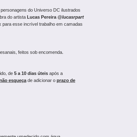
ersonagens do Universo DC ilustrados
ra do artista
Lucas Pereira
@lucasrpart
 para esse incrível trabalho em camadas
esanais, feitos sob encomenda.
ido, de
5 a 10 dias úteis
após a
não esqueça
de adicionar o
prazo de
levemente umedecido com água.