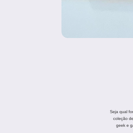
Seja qual fo
coleção d
geek e g