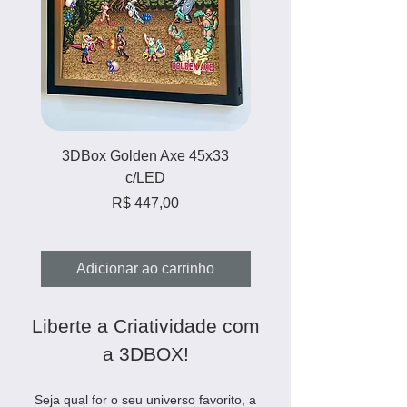
3DBox Golden Axe 45x33
3DBox Zelda Majora'
c/LED
Preço
R$ 447,00
Adicionar ao carrinho
Adicionar ao carri
Liberte a Criatividade com
a 3DBOX!
Seja qual for o seu universo favorito, a