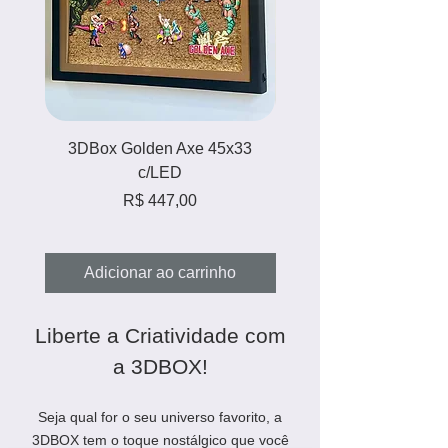
3DBox Golden Axe 45x33
3DBox Zelda Majora'
c/LED
Preço
R$ 447,00
Adicionar ao carrinho
Adicionar ao carri
Liberte a Criatividade com
a 3DBOX!
Seja qual for o seu universo favorito, a
3DBOX tem o toque nostálgico que você