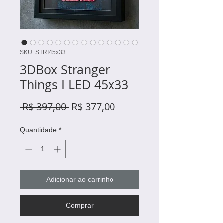
SKU: STRI45x33
3DBox Stranger
Things I LED 45x33
Preço
Preço
 R$ 397,00 
R$ 377,00
normal
promocional
Quantidade
*
Adicionar ao carrinho
Comprar