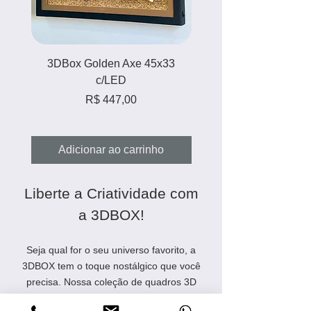
3DBox Golden Axe 45x33
3DBox Zelda Majora'
c/LED
Preço
R$ 447,00
Adicionar ao carrinho
Adicionar ao carri
Liberte a Criatividade com
a 3DBOX!
Seja qual for o seu universo favorito, a
3DBOX tem o toque nostálgico que você
precisa. Nossa coleção de quadros 3D
com iluminação LED traz à vida